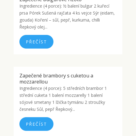
Ingredience (4 porce): ½ balení bulgur 2 kuřecí
prsa Pórek Sušená rajčata 4 ks vejce Sýr (eidam,
gouda) Koření – sůl, pepř, kurkuma, chilli
Řepkový olej...
PŘEČÍST
Zapečené brambory s cuketou a
mozzarellou
Ingredience (4 porce): 5 středních brambor 1
střední cuketa 1 balení mozzarelly 1 balení
sójové smetany 1 lžička tymiánu 2 stroužky
česneku Sůl, pepř Řepkový...
PŘEČÍST