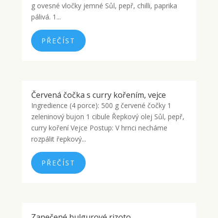
g ovesné vločky jemné Sůl, pepř, chilli, paprika
pálivá. 1...
PŘEČÍST
Červená čočka s curry kořením, vejce
Ingredience (4 porce): 500 g červené čočky 1
zeleninový bujon 1 cibule Řepkový olej Sůl, pepř,
curry koření Vejce Postup: V hrnci necháme
rozpálit řepkový...
PŘEČÍST
Zapečené bulgurové rizoto