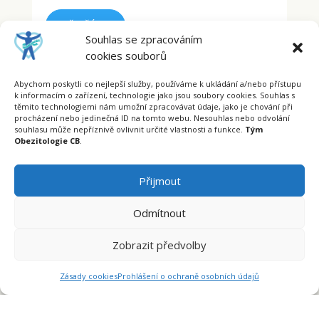
PŘEČÍST
Souhlas se zpracováním
cookies souborů
Abychom poskytli co nejlepší služby, používáme k ukládání a/nebo přístupu
k informacím o zařízení, technologie jako jsou soubory cookies. Souhlas s
Zapečené plněné papriky s kuskusem
těmito technologiemi nám umožní zpracovávat údaje, jako je chování při
procházení nebo jedinečná ID na tomto webu. Nesouhlas nebo odvolání
Ingredience (2 porce): Sterilované papriky – 400 g
souhlasu může nepříznivě ovlivnit určité vlastnosti a funkce.
Tým
Kuskus syrový – 100 g Piniové oříšky – 25 g
Obezitologie CB
.
(mohou být i nasekané mandle) Sýr Feta – 100g
(jako náhrada...
Přijmout
PŘEČÍST
Odmítnout
Zobrazit předvolby
Zásady cookies
Prohlášení o ochraně osobních údajů
Bramborové noky se špenátem a lososem
Ingredience: Bramborové noky (domácí) – 4
porce uvařené oloupané brambory – 500 g vejce